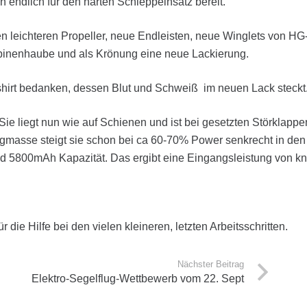
endlich für den harten Schleppeinsatz bereit.
en leichteren Propeller, neue Endleisten, neue Winglets von HG
binenhaube und als Krönung eine neue Lackierung.
sshirt bedanken, dessen Blut und Schweiß im neuen Lack steckt
e liegt nun wie auf Schienen und ist bei gesetzten Störklapp
flugmasse steigt sie schon bei ca 60-70% Power senkrecht in den
 und 5800mAh Kapazität. Das ergibt eine Eingangsleistung von k
die Hilfe bei den vielen kleineren, letzten Arbeitsschritten.
Nächster Beitrag
Elektro-Segelflug-Wettbewerb vom 22. Sept