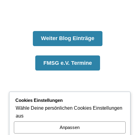
Weiter Blog Einträge
FMSG e.V. Termine
Cookies Einstellungen
mail
Kontakt
Wähle Deine persönlichen Cookies Einstellungen
aus
report_off
Haftungsausschluss
Anpassen
policy
Datenschutzerklärung