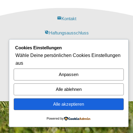
mail
Kontakt
report_off
Haftungsausschluss
policy
Datenschutzerklärung
Cookies Einstellungen
Wähle Deine persönlichen Cookies Einstellungen
report_off
Cookie-Richtlinie (EU)
aus
Anpassen
report
Impressum
Alle ablehnen
forward
Login
Alle akzeptieren
Powered by