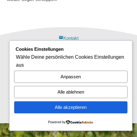
mail
Kontakt
Cookies Einstellungen
report_off
Haftungsausschluss
Wähle Deine persönlichen Cookies Einstellungen
aus
policy
Datenschutzerklärung
Anpassen
report_off
Cookie-Richtlinie (EU)
Alle ablehnen
report
Impressum
Alle akzeptieren
forward
Login
Powered by