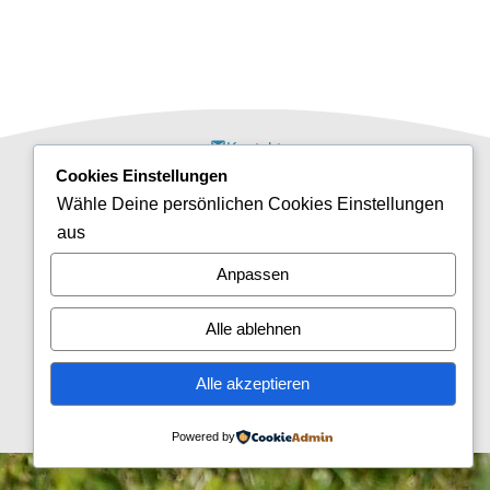
mail
Kontakt
Cookies Einstellungen
report_off
Haftungsausschluss
Wähle Deine persönlichen Cookies Einstellungen
aus
policy
Datenschutzerklärung
Anpassen
report_off
Cookie-Richtlinie (EU)
Alle ablehnen
report
Impressum
Alle akzeptieren
forward
Login
Powered by