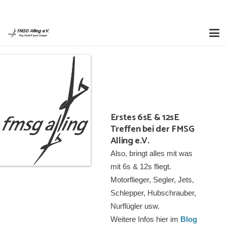
WANN:
13.06.2026 um 10:00 – 19:00
FMSG VERANSTALTUNG
Erstes 6sE & 12sE
Treffen bei der FMSG
Alling e.V.
Also, bringt alles mit was
mit 6s & 12s fliegt.
Motorflieger, Segler, Jets,
Schlepper, Hubschrauber,
Nurflügler usw.
Weitere Infos hier im
Blog