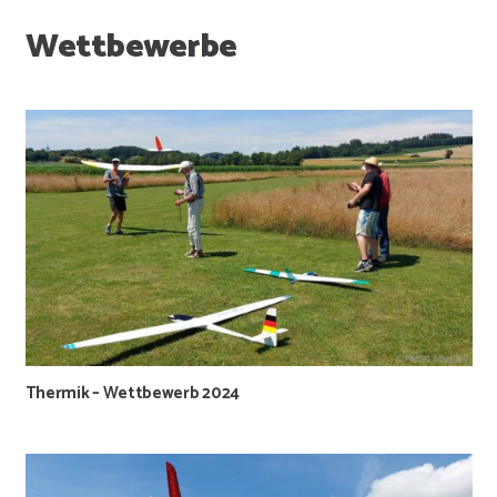
Wettbewerbe
Thermik – Wettbewerb 2024