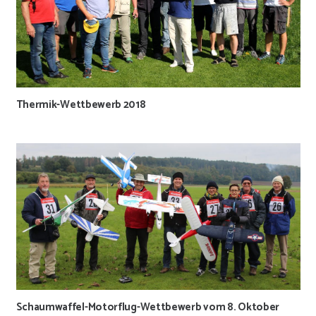
Thermik-Wettbewerb 2018
Schaumwaffel-Motorflug-Wettbewerb vom 8. Oktober